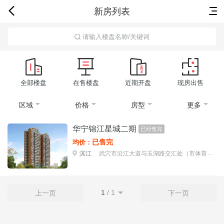
新房列表
首页
新房
出售
出租
资讯
请输入楼盘名称/关键词
全部楼盘
在售楼盘
近期开盘
现房出售
区域
价格
房型
更多
华宁锦江星城二期
已经售完
已售完
均价：
滨江
武穴市沿江大道与玉湖路交汇处（市体育馆西行
1
/
1
上一页
下一页