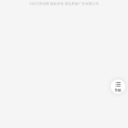
©武穴房信网 版权所有 湖北梦扬广告有限公司
首页
新房
出售
出租
资讯
导航