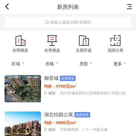
新房列表
首页
新房
出售
出租
资讯
请输入楼盘名称/关键词
全部楼盘
在售楼盘
近期开盘
现房出售
区域
价格
房型
更多
御景城
现房销售
4700元/m²
均价：
城东
武穴市城东新区公安局斜对面十字路口处
湖北怡园公寓
现房销售
4900元/m²
均价：
城东
百米港西侧，二十一号路北侧