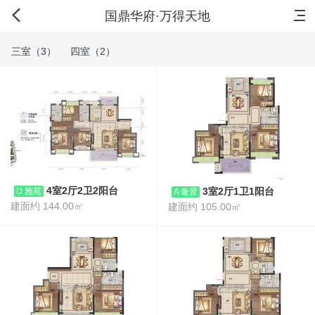
首页
新房
出售
出租
资讯
国鼎华府·万得天地
三室（3）
四室（2）
4室2厅2卫2阳台
3室2厅1卫1阳台
D 雅苑
A 奢景
建面约 144.00㎡
建面约 105.00㎡