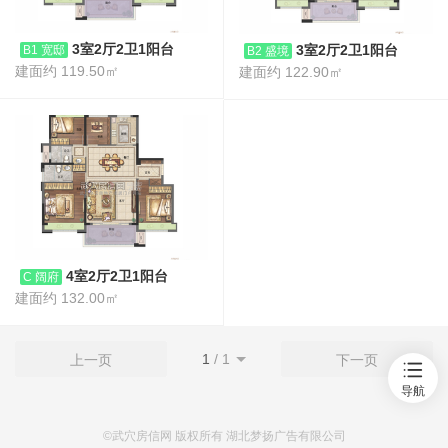
3室2厅2卫1阳台
3室2厅2卫1阳台
B1 宽邸
B2 盛境
建面约 119.50㎡
建面约 122.90㎡
首页
新房
出售
4室2厅2卫1阳台
C 阔府
出租
建面约 132.00㎡
资讯
1
/
1
上一页
下一页
导航
©武穴房信网 版权所有 湖北梦扬广告有限公司