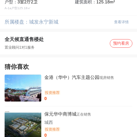
户型：
3室2厅2卫
建筑面积：
125.18m²
A-1a户型125.18㎡
所属楼盘：
城发永宁新城
查看详情
全天候直通售楼处
预约看房
置业顾问1对1服务
猜你喜欢
金港（华中）汽车主题公园
现房销售
投资推荐
0
保元华中商博城
正在销售
城西
投资推荐
0
首页