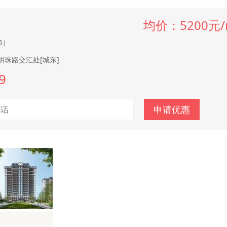
均价：5200元/
5）
珠路交汇处[城东]
9
申请优惠