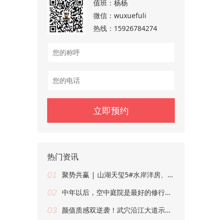
值班：
杨杨
微信：
wuxuefuli
热线：
15926784274
热门资讯
01
聚势共赢 | 山湖天玺5#水岸洋房、7#湖居小高层渠道推荐会圆满收官
02
中年以后，空中庭院是最好的修行道场
03
颜值质感双逆袭！武穴沿江大道示范段绘就民生幸福新画卷