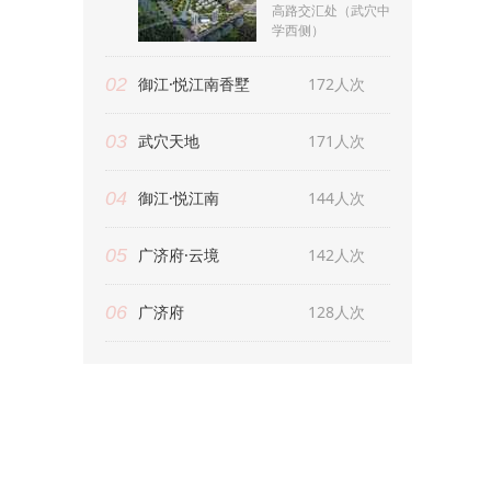
高路交汇处（武穴中
学西侧）
02
御江·悦江南香墅
172人次
03
武穴天地
171人次
04
御江·悦江南
144人次
05
广济府·云境
142人次
06
广济府
128人次