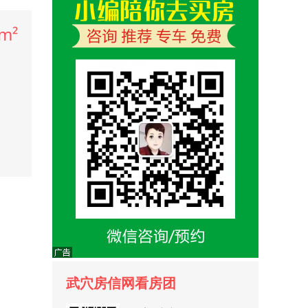
m²
武穴房信网看房团