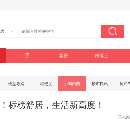
房
二手
荐房
房博士
楼盘导购
工程进度
小编陪购
楼市快讯
房产
！标榜舒居，生活新高度！
扫