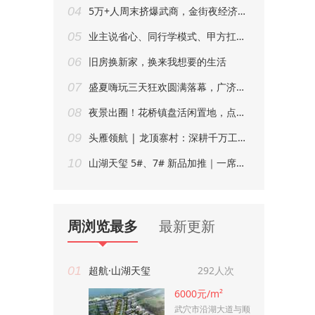
04
5万+人周末挤爆武商，金街夜经济招商全面开启
05
业主说省心、同行学模式、甲方扛责任 ——武穴“以旧换新”三个月交出这份成绩单
06
旧房换新家，换来我想要的生活
07
盛夏嗨玩三天狂欢圆满落幕，广济府·云境优惠热潮持续升温！
08
夜景出圈！花桥镇盘活闲置地，点亮乡村夜生活
09
头雁领航 | 龙顶寨村：深耕千万工程，深山小村闯出特色振兴路
10
山湖天玺 5#、7# 新品加推｜一席滨水家境，敬献武穴
周浏览最多
最新更新
01
超航·山湖天玺
292人次
6000元/m²
武穴市沿湖大道与顺