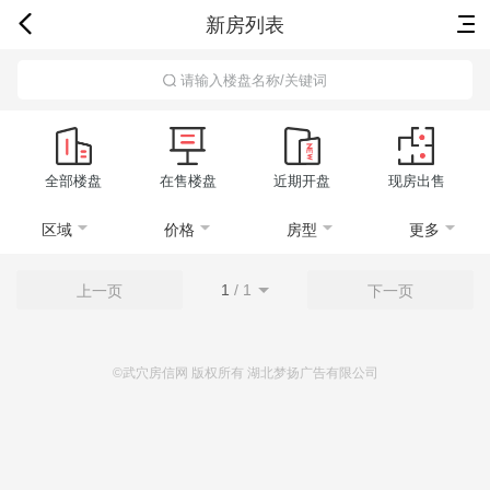
新房列表
首页
新房
出售
出租
资讯
请输入楼盘名称/关键词
全部楼盘
在售楼盘
近期开盘
现房出售
区域
价格
房型
更多
1
/
1
上一页
下一页
©武穴房信网 版权所有 湖北梦扬广告有限公司