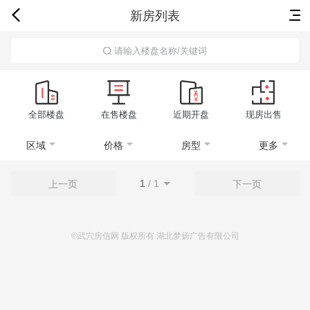
新房列表
首页
新房
出售
出租
资讯
请输入楼盘名称/关键词
全部楼盘
在售楼盘
近期开盘
现房出售
区域
价格
房型
更多
1
/
1
上一页
下一页
©武穴房信网 版权所有 湖北梦扬广告有限公司