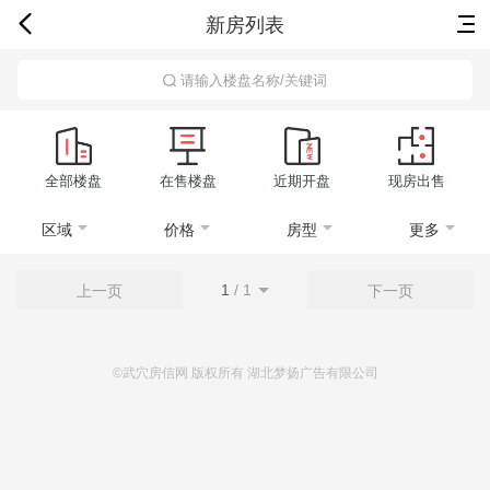
新房列表
首页
新房
出售
出租
资讯
请输入楼盘名称/关键词
全部楼盘
在售楼盘
近期开盘
现房出售
区域
价格
房型
更多
1
/
1
上一页
下一页
©武穴房信网 版权所有 湖北梦扬广告有限公司