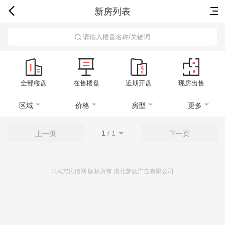
新房列表
首页
新房
出售
出租
资讯
请输入楼盘名称/关键词
全部楼盘
在售楼盘
近期开盘
现房出售
区域
价格
房型
更多
1
/
1
上一页
下一页
©武穴房信网 版权所有 湖北梦扬广告有限公司