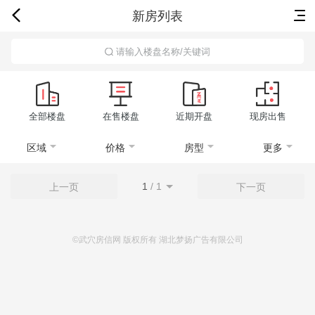
新房列表
首页
新房
出售
出租
资讯
请输入楼盘名称/关键词
全部楼盘
在售楼盘
近期开盘
现房出售
区域
价格
房型
更多
1
/
1
上一页
下一页
©武穴房信网 版权所有 湖北梦扬广告有限公司